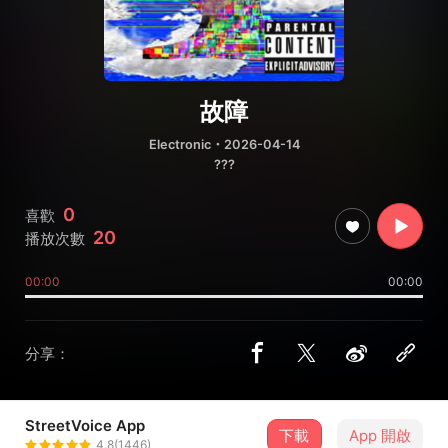
故障
Electronic
・2026-04-14
???
0
喜歡
20
播放次數
00:00
00:00
分享：
StreetVoice App
下載
App 開啟
電子機械聚合物xwx
4.8(1446)