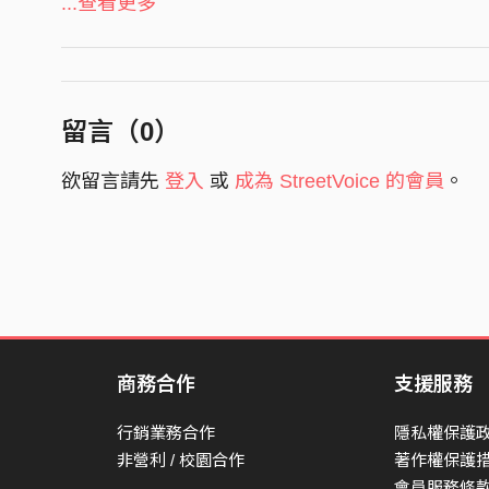
...查看更多
T-Ramz aka Punchline plug
wuzzup motherfucka
(Verse)
留言（
0
）
林北說幹你媽之後 她也沒有吃我的雞巴
為什麼得要肛妳爸 才能算是平權的嘻哈
欲留言請先
登入
或
成為 StreetVoice 的會員
。
你以為大家都是gay呀 得要叫妳的爸爸叫爸爸
大杯的咖啡上台大 原來台大也有人講咖啡話
看妳的表演聽妳的歌人生第一次 想要當 海倫凱勒
看妳那臉真的頗ㄏ 如果女生都長那樣 man fuck
還敢說人家直男噁 還敢說人家軟老二
就問敢不敢說普信男哥布林巨嬰自己回家玩老二
商務合作
支援服務
你的歌讓我以為妳是剪掉雞雞的義義
自卑的男孩開始自閉躲家裡嘴巴閉閉
行銷業務合作
隱私權保護
妳是真的厭男指控帶把的都是Puff Diddy
非營利 / 校園合作
著作權保護
會員服務條