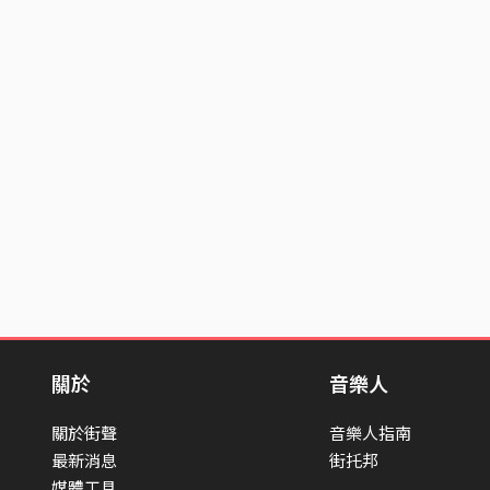
關於
音樂人
關於街聲
音樂人指南
最新消息
街托邦
媒體工具