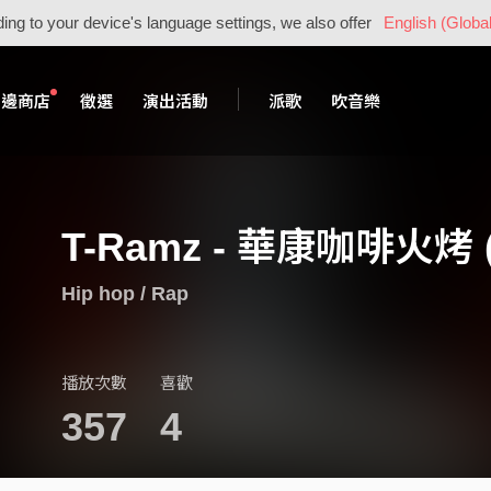
ing to your device's language settings, we also offer
English (Global
周邊商店
徵選
演出活動
派歌
吹音樂
T-Ramz - 華康咖啡火烤 
Hip hop / Rap
播放次數
喜歡
357
4