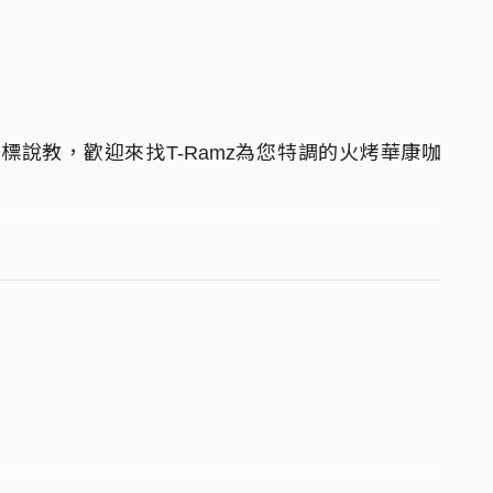
說教，歡迎來找T-Ramz為您特調的火烤華康咖
 Lab
nltorry
ee from TNL @tnltorry