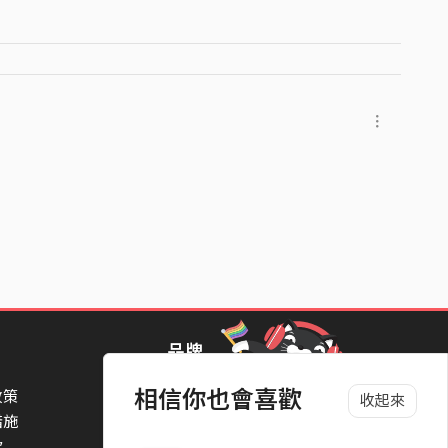
凱格爾
品牌
相信你也會喜歡
政策
StreetVoice Awards 街聲音樂獎
收起來
措施
TheNextBigThing 大團誕生
款
Blow 吹音樂