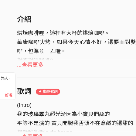
介紹
烘焙咖啡喔，這裡有大杯的烘焙咖啡。
華康咖啡火烤，如果今天心情不好，還要面對雙標
啡，包準ㄍㄧㄥ喔。
對不對呀舒雅?
...查看更多
詞曲 Lyrics/Composer | T-Ramz @tramzdatruth_
音樂人，
編曲 Beats Arranger | JNC on the beat from LMD
！
歌詞
@jnc_8826
動態歌詞
好喔
錄音 Recording Engineer | Torry Yee from TNL @t
(Intro)
混音 / 母帶 Mixing & Mastering Engineer | Torry Y
我的玻璃睪丸超光滑因為小寶貝們舔的
平等不是演的 寶貝開腿我舌頭不在意鹹的還甜的
楊舒雅殺手in da house