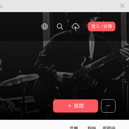
)
.
登入 / 註冊
＋ 追蹤
音樂
粉絲
追蹤中