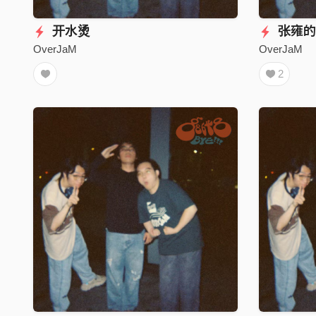
开水烫
张雍的
OverJaM
OverJaM
2