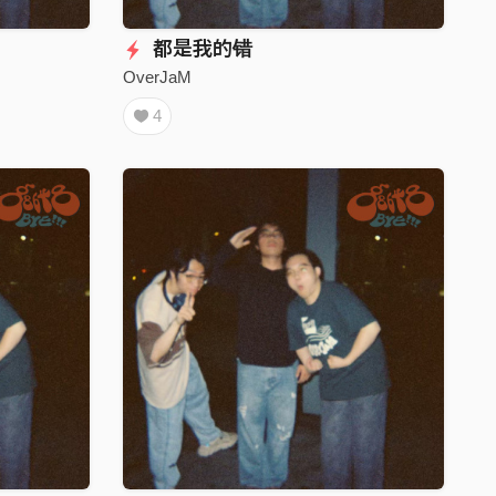
都是我的错
OverJaM
4