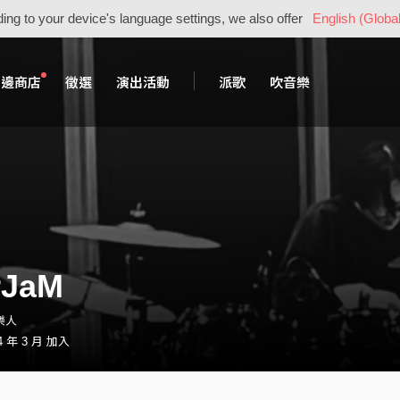
ing to your device's language settings, we also offer
English (Global
周邊商店
徵選
演出活動
派歌
吹音樂
rJaM
樂人
 年 3 月 加入