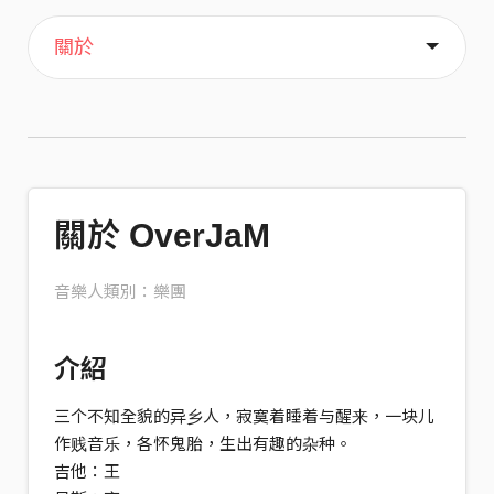
主頁
音樂
喜歡
關於
關於 OverJaM
音樂人類別：樂團
介紹
三个不知全貌的异乡人，寂寞着睡着与醒来，一块儿
作贱音乐，各怀鬼胎，生出有趣的杂种。
吉他：王