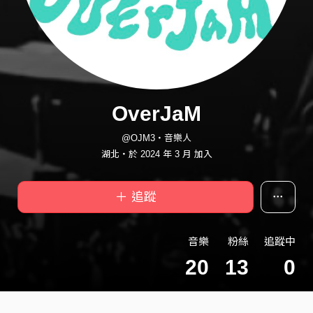
OverJaM
@OJM3・音樂人
湖北・於 2024 年 3 月 加入
＋ 追蹤
音樂
粉絲
追蹤中
20
13
0