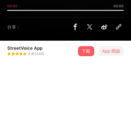
00:00
00:00
分享：
StreetVoice App
下載
App 開啟
楊先生
4.8(1446)
＋ 追蹤
@Mr_Young
介紹
詞曲/楊承曄
編曲/楊沛霖