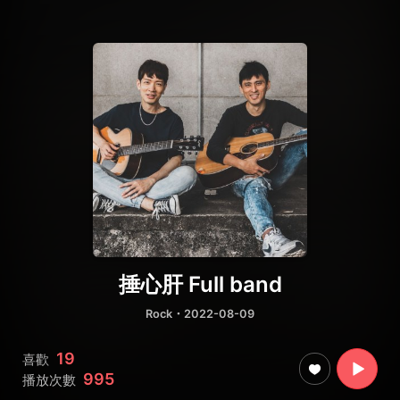
捶心肝 Full band
Rock
・2022-08-09
19
喜歡
995
播放次數