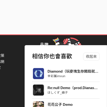
品牌
相信你也會喜歡
政策
StreetVoice Awards 街聲音樂獎
收起來
措施
TheNextBigThing 大團誕生
款
Blow 吹音樂
Diamond（玩麥塊生存開局就下礦結果3個小時才挖到鑽石）
Packer 派歌
辛彩薰imxun
SimpleLife 簡單生活節
ParkPark Carnival
Re:null Demo（prod.Dianasty）
一起比 YEAH 吧
ほしくず_褲子
花花公子 Demo