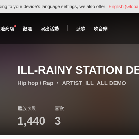
ing to your device's language settings, we also offer
English (Global
周邊商店
徵選
演出活動
派歌
吹音樂
ILL-RAINY STATION 
Hip hop / Rap
・
ARTIST_ILL_ALL DEMO
播放次數
喜歡
1,440
3