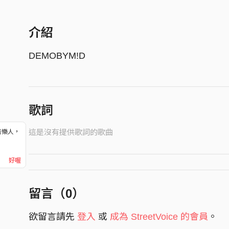
介紹
DEMOBYM!D
歌詞
這是沒有提供歌詞的歌曲
音樂人，
！
好喔
留言（
0
）
欲留言請先
登入
或
成為 StreetVoice 的會員
。