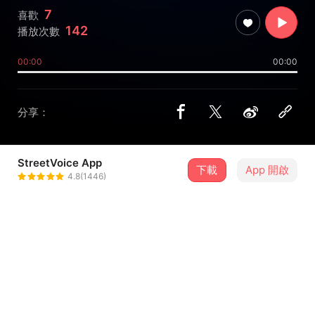
7
喜歡
142
播放次數
00:00
00:00
分享：
StreetVoice App
下載
App 開啟
Lingwho
4.8(1446)
＋ 追蹤
@Lingwho
介紹
Supersensory of Coolness