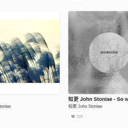
知更 John Stoniae - So 
oniae
知更 John Stoniae
705