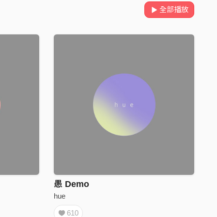
全部播放
愚 Demo
hue
610