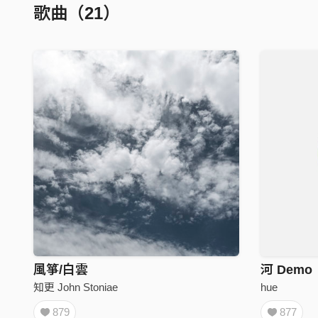
歌曲（21）
風箏/白雲
河 Demo
知更 John Stoniae
hue
879
877