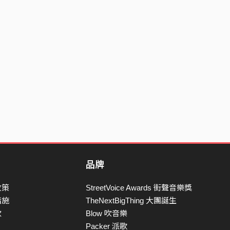
品牌
政策
StreetVoice Awards 街聲音樂獎
措施
TheNextBigThing 大團誕生
款
Blow 吹音樂
Packer 派歌