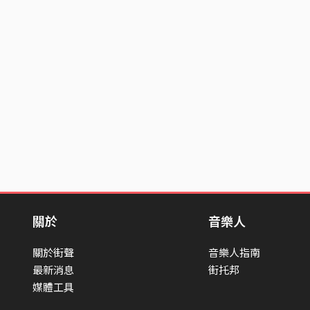
關於
音樂人
關於街聲
音樂人指南
最新消息
街托邦
媒體工具