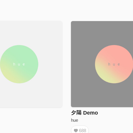
夕陽 Demo
hue
688