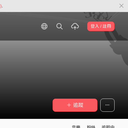
)
.
登入 / 註冊
＋ 追蹤
音樂
粉絲
追蹤中