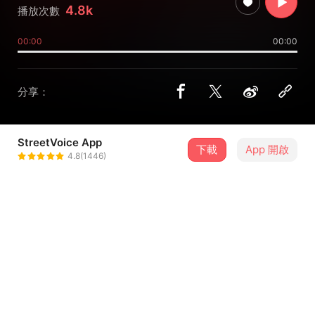
4.8k
播放次數
00:00
00:00
分享：
StreetVoice App
下載
App 開啟
質感流氓
4.8(1446)
＋ 追蹤
@Langzi_Yaotou
8 月
《亂世巨星》Plugg Next Door : 台北嘻哈派對
21
18:00．臺北市・Legacy Taipei