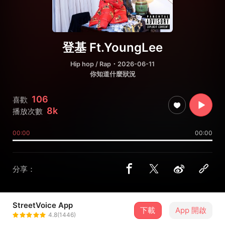
登基 Ft.YoungLee
Hip hop / Rap
・2026-06-11
你知道什麼狀況
106
喜歡
8k
播放次數
00:00
00:00
分享：
StreetVoice App
下載
App 開啟
質感流氓
4.8(1446)
＋ 追蹤
@Langzi_Yaotou