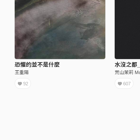
恐懼的並不是什麼
水沒之都_
王重陽
荒山茉莉 Molly
92
607