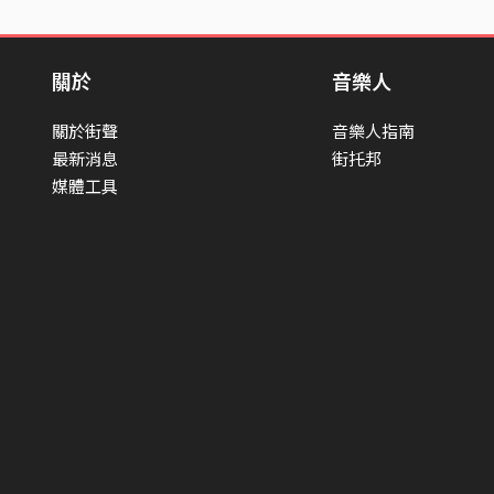
關於
音樂人
關於街聲
音樂人指南
最新消息
街托邦
媒體工具