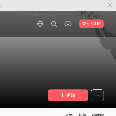
)
.
登入 / 註冊
＋ 追蹤
音樂
粉絲
追蹤中