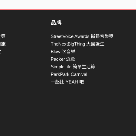
品牌
政策
StreetVoice Awards 街聲音樂獎
措施
TheNextBigThing 大團誕生
款
Blow 吹音樂
Packer 派歌
SimpleLife 簡單生活節
ParkPark Carnival
一起比 YEAH 吧