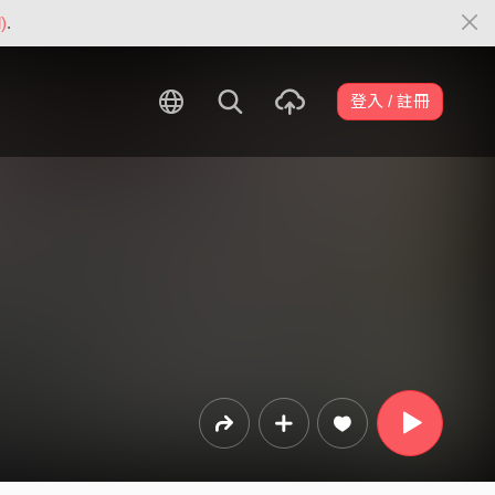
)
.
登入 / 註冊