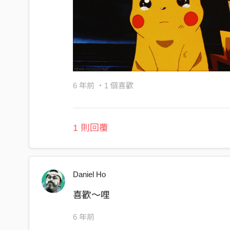
6 年前
・1 個喜歡
1 則回覆
Daniel Ho
喜歡～哩
6 年前