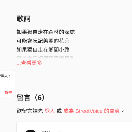
歌詞
如果獨自走在森林的深處
可能會忘記美麗的花朵
如果獨自走在鄉間小路
可能會忘記侵聽蟲鳴鳥叫
...查看更多
如果獨自來到海邊散步
可能會忘記海的顏色
音樂人，
！
可能不會感受腳趾裡那些沙子在腳裡的樣子
好喔
留言（
6
）
恐懼的並不是什麼
欲留言請先
登入
或
成為 StreetVoice 的會員
。
如果獨自走向一幅你的畫
可能會忘記你的陪伴