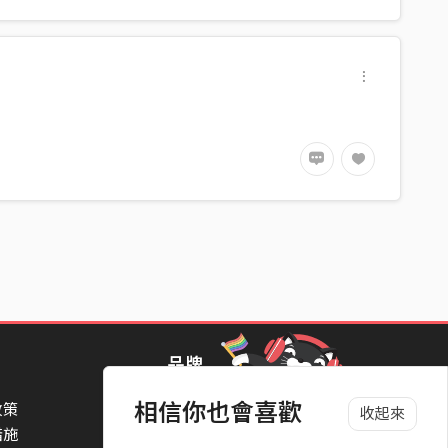
品牌
相信你也會喜歡
政策
StreetVoice Awards 街聲音樂獎
收起來
措施
TheNextBigThing 大團誕生