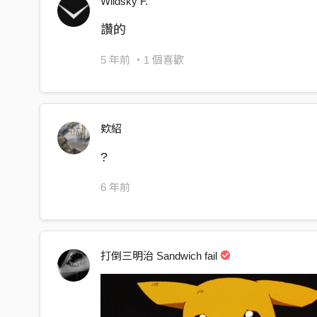
Wildsky F.
離開的時候也特別快速
可能是在意他人的眼光
讚的
所以如果我獨自經過你家門
5 年前
・1 個喜歡
我明白我會阻止我的衝動
所以離開的時候也特別快速
我明白要忘記你的笑容
欸紹
恐懼的並不是什麼
?
但你曾陪我躺在草地上過
6 年前
但我們曾在海邊靠著
但我記得你的背影 你畫著你自己 說是看我的眼睛
但你曾經教我
打倒三明治 Sandwich fail
該多為自己也多為生活
但你走的時候眼匡也打轉著
恐懼的可能也不只是我