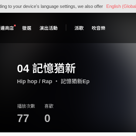
ing to your device's language settings, we also offer
English (Global
周邊商店
徵選
演出活動
派歌
吹音樂
04 記憶猶新
Hip hop / Rap
・
記憶猶新Ep
播放次數
喜歡
77
0