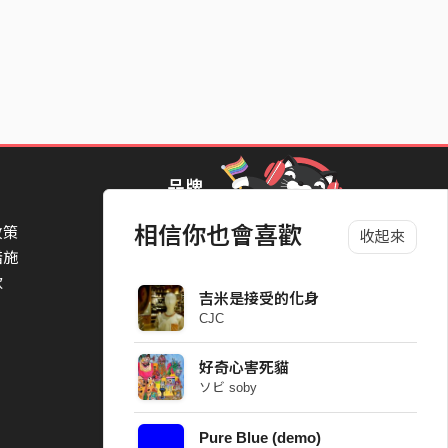
品牌
相信你也會喜歡
政策
StreetVoice Awards 街聲音樂獎
收起來
措施
TheNextBigThing 大團誕生
款
Blow 吹音樂
吉米是接受的化身
Packer 派歌
CJC
SimpleLife 簡單生活節
ParkPark Carnival
好奇心害死貓
一起比 YEAH 吧
ソビ soby
Pure Blue (demo)