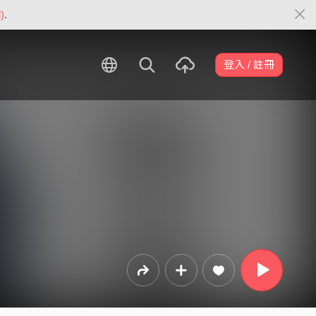
)
.
登入 / 註冊