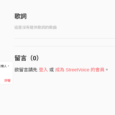
歌詞
這是沒有提供歌詞的歌曲
留言（
0
）
音樂人，
欲留言請先
登入
或
成為 StreetVoice 的會員
。
！
好喔