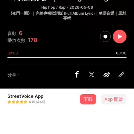
Hip hop / Rap
・2026-05-08
《夜門一開》｜完整專輯歌詞版 (Full Album Lyric)｜華語音樂｜原創
專輯
6
喜歡
178
播放次數
00:00
00:00
分享：
StreetVoice App
下載
App 開啟
Junna Lin
4.8(1446)
＋ 追蹤
@Junnan_Lin