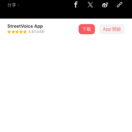
分享：
StreetVoice App
下載
App 開啟
小吉
4.8(1446)
＋ 追蹤
@JunRen_0927
介紹
俺報吐 win win win win win
歡迎分享你的空耳歌詞
詞曲 Lyrics&Composer ｜小吉
錄音 Recording ｜蔡鈞任
...查看更多
混音 Mixing ｜蔡鈞任
母帶 Mastering ｜小步