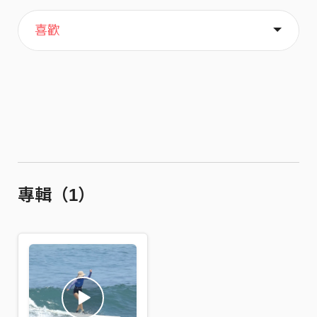
主頁
歌單
關於
喜歡
專輯（1）