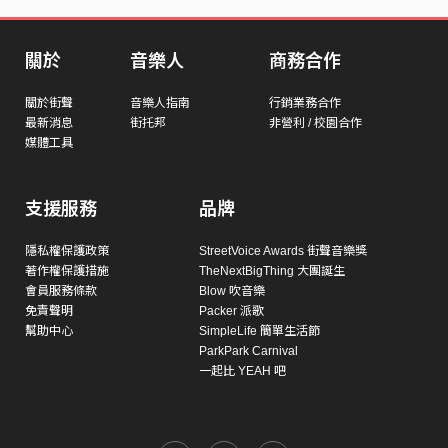
關於
音樂人
商務合作
關於街聲
音樂人指南
行銷業務合作
最新消息
街托邦
非營利 / 校園合作
媒體工具
支援服務
品牌
隱私權保護政策
StreetVoice Awards 街聲音樂獎
著作權保護措施
TheNextBigThing 大團誕生
會員服務條款
Blow 吹音樂
免責聲明
Packer 派歌
幫助中心
SimpleLife 簡單生活節
ParkPark Carnival
一起比 YEAH 吧