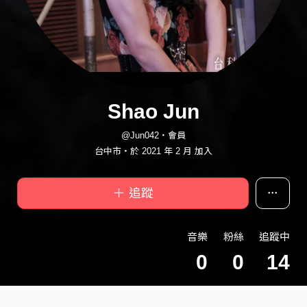
Shao Jun
@Jun042・會員
台中市・於 2021 年 2 月 加入
＋ 追蹤
音樂
粉絲
追蹤中
0
0
14