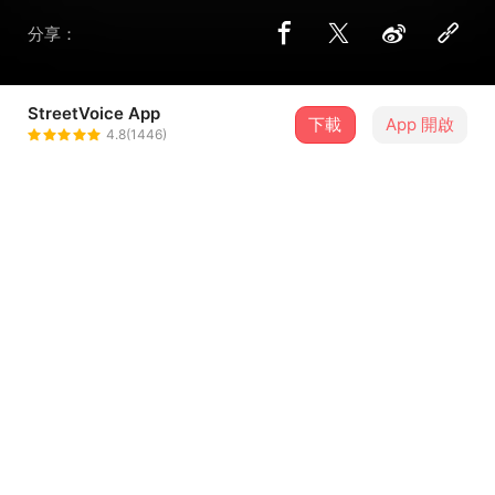
分享：
StreetVoice App
下載
App 開啟
VH (Vast & Hazy)
4.8(1446)
＋ 追蹤
@VastHazy
8 月
2026 澎大海沙灘音樂祭－8/21
21
14:30．澎湖縣・隘門沙灘
介紹
我們一直停不下來地長大，
每一秒都被什麼追趕著。