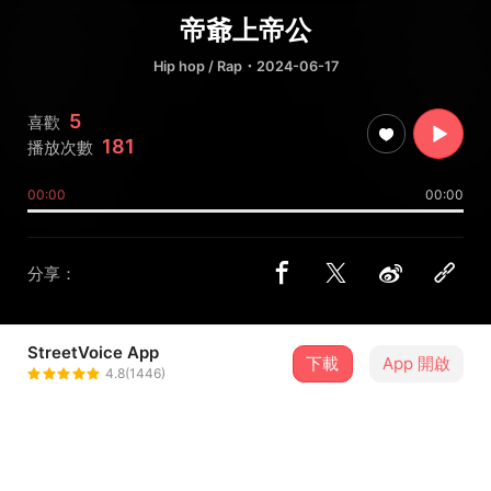
帝爺上帝公
Hip hop / Rap
・2024-06-17
5
喜歡
181
播放次數
00:00
00:00
分享：
StreetVoice App
下載
App 開啟
州師父
4.8(1446)
＋ 追蹤
@Joe_Tsai_music