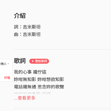
介紹
詞：吉米斯坦
曲：吉米斯坦
歌詞
動態歌詞
音樂人，
！
我的心事 攏佇這
好喔
妳咁無知影 妳咁想欲知影
電話攏無通 思念妳的歌聲
妳咁無親像我 同樣
...查看更多
做著眠夢 妳說 妳佮意我講古給妳聽