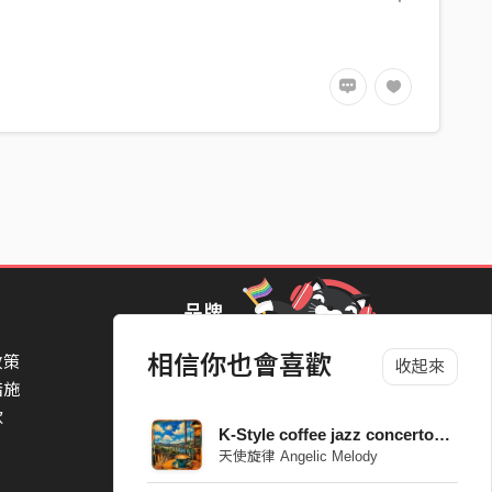
品牌
相信你也會喜歡
政策
StreetVoice Awards 街聲音樂獎
收起來
措施
TheNextBigThing 大團誕生
款
Blow 吹音樂
K-Style coffee jazz concerto_03
Packer 派歌
天使旋律 Angelic Melody
SimpleLife 簡單生活節