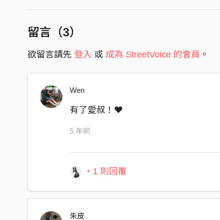
閣繼續眠夢 哪會想欲哭 閣驚出聲
咧欲落雨的時陣 猶未講出口的代誌
留言（
3
）
是按怎耽誤妳青春 哪攏講無要緊
欲留言請先
登入
或
成為 StreetVoice 的會員
。
為妳閣燃一支煙 親像海底找無海針
哪會愈想愈深 我的心 哪會愈想愈
Wen
哎咿呀 咿呀 咿呀 哎呀
我的心事攏佇這
有了愛叔！❤️
睏不著的人攏是
5 年前
愛咿啊 咿呀 咿呀 愛啊
妳敢講無知影
哪放我在這 我是
・1 則回覆
哎咿呀 咿呀 咿呀 哎呀
我的心事攏佇這
朱皮
睏不著的人攏是