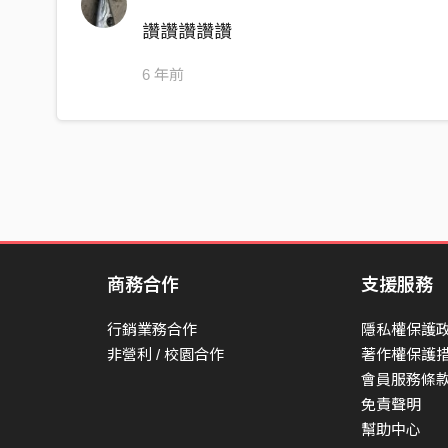
愛咿啊 咿呀 咿呀 愛啊
讚讚讚讚讚
妳敢講無知影
6 年前
哪放我在這
啊 又想妳想到現在
欲按怎
最後一次 閣唱給妳聽
妳愛聽我溫柔的聲
開著我借來的車
商務合作
支援服務
嘛毋驚風偌大
最後一次 就送妳到這
行銷業務合作
隱私權保護
我的心就放在妳那
非營利 / 校園合作
著作權保護
會員服務條
無講的話就親像
免責聲明
就親像 親像在咧說
幫助中心