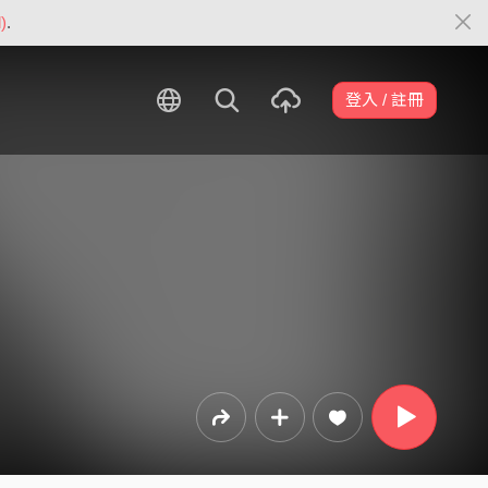
)
.
登入 / 註冊