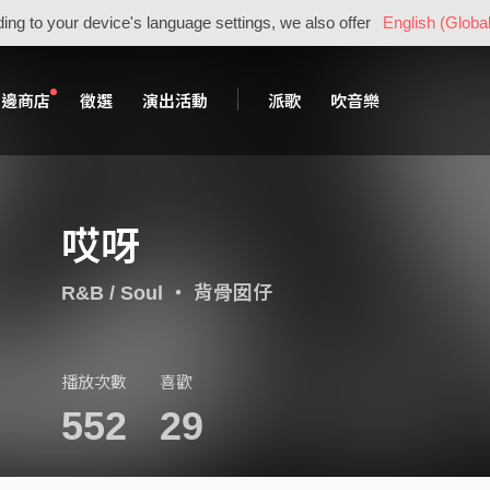
ing to your device's language settings, we also offer
English (Global
周邊商店
徵選
演出活動
派歌
吹音樂
哎呀
R&B / Soul
・
背骨囡仔
播放次數
喜歡
552
29