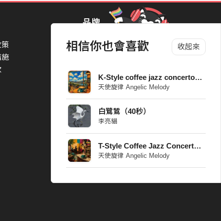
品牌
相信你也會喜歡
政策
StreetVoice Awards 街聲音樂獎
收起來
措施
TheNextBigThing 大團誕生
款
Blow 吹音樂
K-Style coffee jazz concerto_01
Packer 派歌
天使旋律 Angelic Melody
SimpleLife 簡單生活節
ParkPark Carnival
白鷺鷥（40秒）
一起比 YEAH 吧
李亮貓
T-Style Coffee Jazz Concerto_09
天使旋律 Angelic Melody