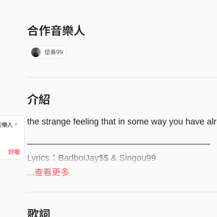
合作音樂人
信吾99
介紹
the strange feeling that in some way you have a
音樂人，
！
—————————————————————
好喔
Lyrics：BadboiJay$$ & Singou99
Composers：BadboiJay$$ & Singou99
...查看更多
Arranged : Baddiez
Chorus Arrangement：BadboiJay$$
歌詞
Mixing & Mastering：BadboiJay$$ & Singou99