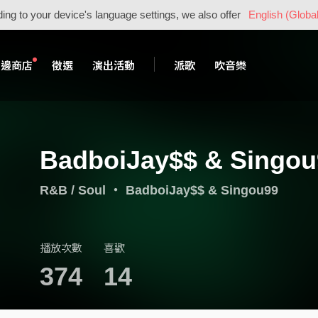
ing to your device's language settings, we also offer
English (Global
周邊商店
徵選
演出活動
派歌
吹音樂
BadboiJay$$ & Singou
R&B / Soul
・
BadboiJay$$ & Singou99
播放次數
喜歡
374
14