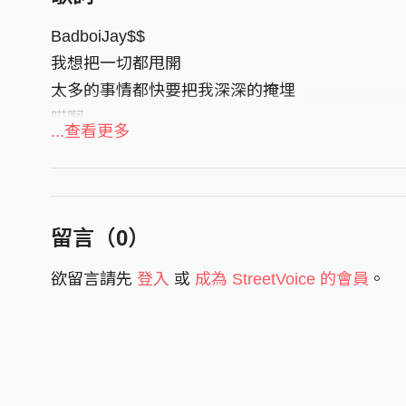
Artwork：tc_handylee
BadboiJay$$
—————————————————————
我想把一切都甩開
BadboiJay$$ :
https://www.instagram.com/bad
太多的事情都快要把我深深的掩埋
singou99 :
https://www.instagram.com/singou
哎啊
...查看更多
tc_handylee :
https://www.instagram.com/tc_h
隨便來的風
都能夠讓我變壞
沒有你的今晚 卻顯得特別精彩
別問我為什麼
留言（
0
）
DEJA VU
欲留言請先
登入
或
成為 StreetVoice 的會員
。
I will Burn my story
BadboiJay$$
忽然消失的曾經
是否讓你也記起
我的愛