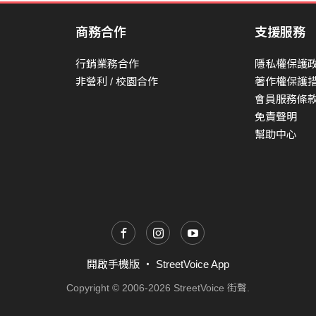
那我的愛耶
商務合作
支援服務
忽然若即若離
忽然掉進漩渦裡
行銷業務合作
隱私權保護
我的愛 怎麼會隨風飄離
非營利 / 校園合作
著作權保護
會員服務條
都怪我明知道一切不能重來
免責聲明
卻又一次次的墜入懸崖
幫助中心
都怪我明知道卻故意要犯
逼自己一步步的墮入黑暗
他們總說我們其實並不配
但我卻把他們的話當做Bull shit
Boi
現在 你終於後悔了
開啟手機版
・
StreetVoice App
Singou99
Copyright © 2006-2026 StreetVoice 街聲.
just keeping 記住我的話