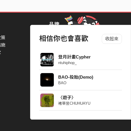
品牌
相信你也會喜歡
政策
StreetVoice Awards 街聲音樂獎
收起來
措施
TheNextBigThing 大團誕生
款
Blow 吹音樂
登月計畫Cypher
Packer 派歌
ntuhiphop_
SimpleLife 簡單生活節
ParkPark Carnival
BAO-投胎(Demo)
一起比 YEAH 吧
BAO
〈遊子〉
褚華昱CHUHUAYU