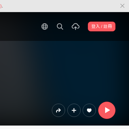
)
.
登入 / 註冊