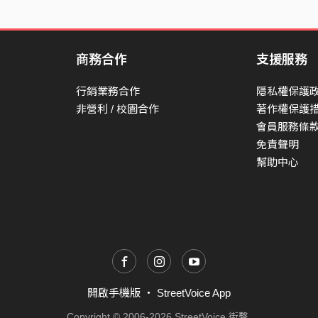
真的無聊 那我有什麼目標
讓你穿上婚紗 手裡捧著鮮花
想要陪著你 向著未來出發
商務合作
支援服務
誰都對得起 誰也不是輸家
行銷業務合作
隱私權保護
可以為了你 一直裝很酷
非營利 / 校園合作
著作權保護
讓你永遠幸福 不把妝容哭花
會員服務條
免責聲明
Chorus:
幫助中心
好想別再難過
這我無法反駁
是我想的太多
說你愛我拜託*2
說愛我拜託
說愛我拜託
開啟手機版
・
StreetVoice App
說愛我拜託..
Copyright © 2006-2026 StreetVoice 街聲.