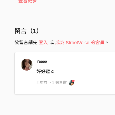
...查看更多
說你愛我拜託*2
Verse1:
把你留在我的心房正中間
留言（
1
）
還以為是你在我旁邊這冬天
你的朋友圈就在我的二樓
欲留言請先
登入
或
成為 StreetVoice 的會員
。
那是別人的二手菸
又是重來回頭見
Yaaaa
我對你的感覺 也從來沒有變
好好聽☺️
回憶太滿必須翻頁 來到下個篇章
我愛你沒有邊框 要愛你哪有偏方
2 年前
・1 個喜歡
天方夜譚 只會出現別人鍵盤
讓你想的美滿
順便去填滿你的每個夜晚