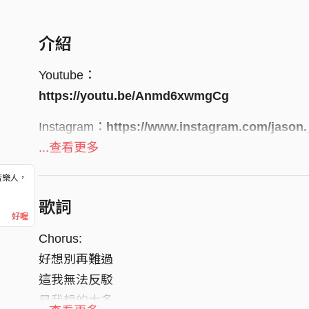
介紹
Youtube：
https://youtu.be/Anmd6xwmgCg
Instagram：
https://www.instagram.com/jason.
...查看更多
Lyrics & Composer | JaS52
Mixing | JaS52
音樂人，
！
Mastering | JaS52
歌詞
好喔
Accompaniment | Raspo
Chorus:
好想別再難過
這我無法反駁
是我想的太多