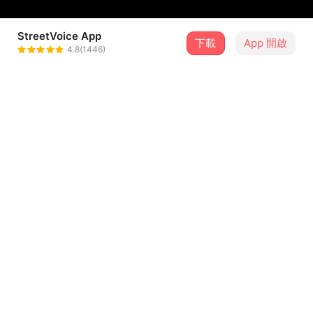
StreetVoice App
下載
App 開啟
陳俊名 MINN
4.8(1446)
＋ 追蹤
@Jarvis_Chen
介紹
「我變成什麼樣子，我自己都不認識。」
製作：Easy Shen
詞／曲：陳俊名 MINN
企劃協力：何政霖 Ernie Ho
...查看更多
封面攝影：黃家敬 Alex Huang
封面設計：粘力元 Tino Nien
歌詞