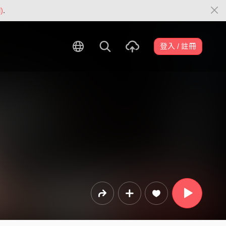
)
.
登入 / 註冊