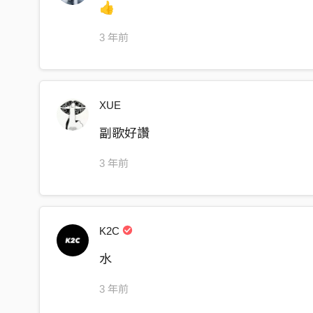
👍
掙扎的遊戲 虛幻終究會失去
There's something gave away, I deny deny
3 年前
Woo woo woo woo woo woo
Woo woo woo woo woo woo woo
⠀
XUE
快被忘記
副歌好讚
There's something drift away, I deny 不再
掙扎的遊戲 虛幻終究會失去
3 年前
There's something gave away, deny deny
Woo woo woo woo woo woo
Woo woo woo woo woo woo woo
K2C
⠀
水
There’s something gave away
3 年前