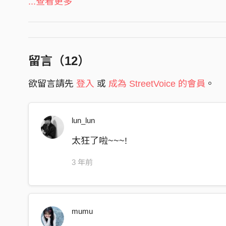
...查看更多
我努力 我努力 我努力不被忘記
不著急 不著急 不著急會被忘記
我努力 多努力 多努力不被忘記
都已經 都已經 都已經快被忘記
留言（
12
）
⠀
欲留言請先
登入
或
成為 StreetVoice 的會員
。
說那麼多 做那麼多 每一次痛 自以為的幽默
看別人精美操作 甜美豐收 連個shit都沒有
口袋空空 腦袋空空 已經受夠 廉價的像幽默
lun_lun
看自己言不由衷
太狂了啦~~~!
What am I doing for
⠀
3 年前
沒毛病 沒毛病 反正已經被忘記
I've lost it, I've lost it 自己都忘記自己
⠀
mumu
There's something drift away, I deny 不再