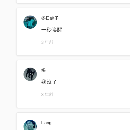
冬日鸽子
一秒唤醒
3 年前
楊
我沒了
3 年前
Liang