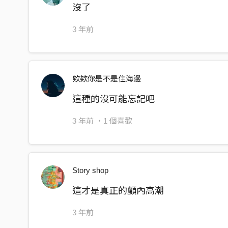
沒了
3 年前
欸欸你是不是住海邊
這種的沒可能忘記吧
3 年前
・1 個喜歡
Story shop
這才是真正的顱內高潮
3 年前