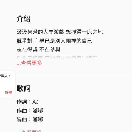
介紹
汲汲營營的人間遊戲 想掙得一席之地
競爭對手 早已是別人眼裡的自己
志在得獎 不在參與
迷失是過程 只怕逝去的歲月被遺忘
...查看更多
快樂不是擁有的多
痛苦不是做不到
音樂人，
！
要能侃侃而談 幽默自己真實的樣貌
歌詞
好喔
作詞：AJ
作曲：嘟嘟
編曲：嘟嘟
⠀