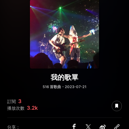
我的歌單
516 首歌曲・2023-07-21
3
訂閱
3.2k
播放次數
分享：