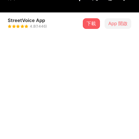
StreetVoice App
下載
App 開啟
袁袁hello_iambob
4.8(1446)
＋ 追蹤
@IamBob
曲目
排序
歌曲名稱
蒙毅將軍
1
南西肯恩
我還年輕 我還年輕
2
老王樂隊
風燭殘年Demo
3
安懂