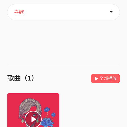
主頁
歌單
關於
喜歡
歌曲（1）
全部播放