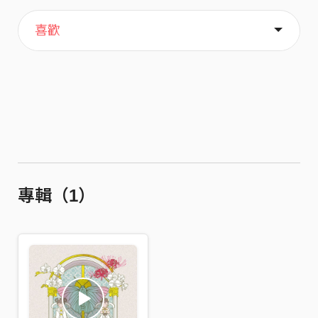
主頁
歌單
關於
喜歡
專輯（1）