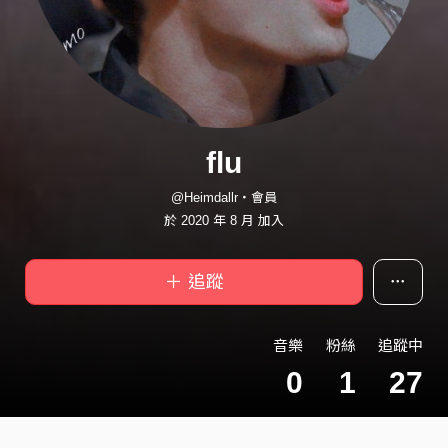
flu
@Heimdallr・會員
於 2020 年 8 月 加入
＋ 追蹤
音樂
粉絲
追蹤中
0
1
27