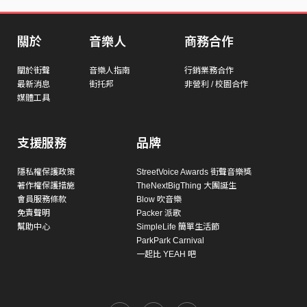
關於
音樂人
商務合作
關於街聲
音樂人指南
行銷業務合作
最新消息
街托邦
非營利 / 校園合作
媒體工具
支援服務
品牌
隱私權保護政策
StreetVoice Awards 街聲音樂獎
著作權保護措施
TheNextBigThing 大團誕生
會員服務條款
Blow 吹音樂
免責聲明
Packer 派歌
幫助中心
SimpleLife 簡單生活節
ParkPark Carnival
一起比 YEAH 吧