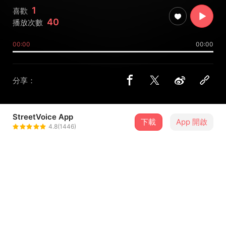
1
喜歡
40
播放次數
00:00
00:00
分享：
StreetVoice App
下載
App 開啟
Hot Fire 街頭觀察記錄家
4.8(1446)
＋ 追蹤
@H_Blood
介紹
Be Water Be Cool