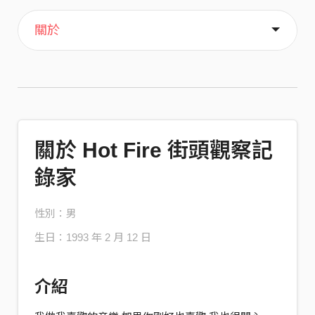
主頁
音樂
喜歡
關於
關於 Hot Fire 街頭觀察記
錄家
性別：男
生日：1993 年 2 月 12 日
介紹