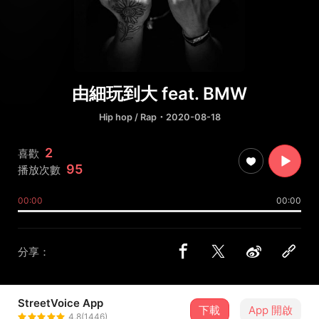
由細玩到大 feat. BMW
Hip hop / Rap
・2020-08-18
2
喜歡
95
播放次數
00:00
00:00
分享：
StreetVoice App
下載
App 開啟
JB
4.8(1446)