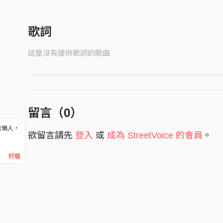
歌詞
這是沒有提供歌詞的歌曲
留言（
0
）
音樂人，
欲留言請先
登入
或
成為 StreetVoice 的會員
。
！
好喔