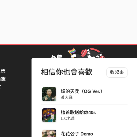
品牌
相信你也會喜歡
政策
StreetVoice Awards 街聲音樂獎
收起來
措施
TheNextBigThing 大團誕生
款
Blow 吹音樂
媽的天兵（OG Ver.）
Packer 派歌
黃大謙
SimpleLife 簡單生活節
ParkPark Carnival
這首歌送給你40s
一起比 YEAH 吧
L.C老蕭
花花公子 Demo