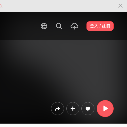
)
.
登入 / 註冊