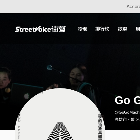
Accord
發現
排行榜
歌單
Go G
@GoGoMach
高雄市・於 20