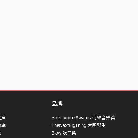
品牌
政策
StreetVoice Awards 街聲音樂獎
措施
TheNextBigThing 大團誕生
款
Blow 吹音樂