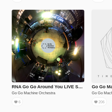
RNA Go Go Around You LIVE SESSION
Go Go Machine Orchestra
Go Go Mach
6
206