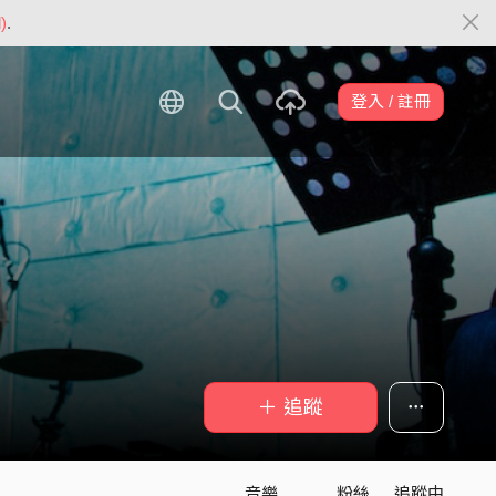
)
.
登入 / 註冊
＋ 追蹤
音樂
粉絲
追蹤中