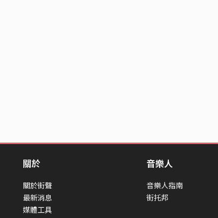
關於
音樂人
關於街聲
音樂人指南
最新消息
街托邦
媒體工具