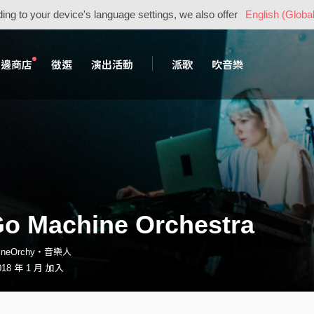
ing to your device's language settings, we also offer
English (Global
周邊商店
徵選
演出活動
派歌
吹音樂
o Machine Orchestra
ineOrchy・音樂人
18 年 1 月 加入