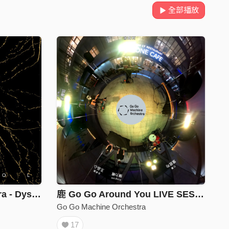
全部播放
Go Go Machine Orchestra - Dystopia
鹿 Go Go Around You LIVE SESSION
Go Go Machine Orchestra
17