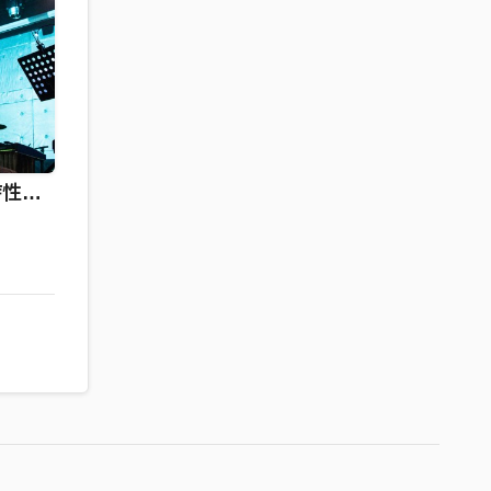
一個過於嚴肅的當代詩性實驗 | 形而上學抽象具體排練 | 音樂會