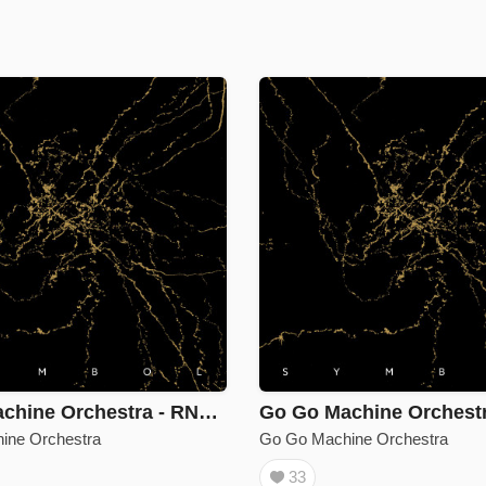
Go Go Machine Orchestra - RNA (feat. Minyen Hsieh)
ine Orchestra
Go Go Machine Orchestra
33