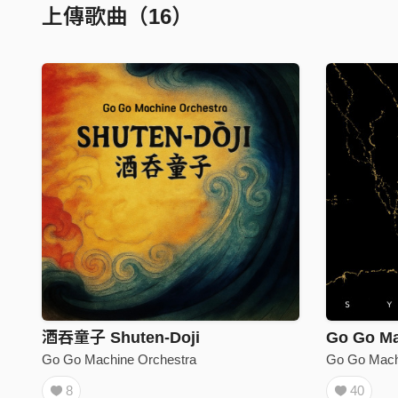
上傳歌曲（16）
酒吞童子 Shuten-Doji
Go Go Machine Orchestra
Go Go Mach
8
40