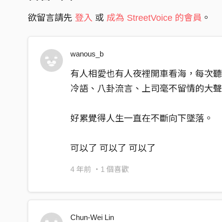
欲留言請先
登入
或
成為 StreetVoice 的會員
。
wanous_b
有人相愛也有人夜裡開車看海，每次
冷語、八卦流言、上司毫不留情的大
好累覺得人生一直在不斷向下墜落。
可以了 可以了 可以了
4 年前
・1 個喜歡
Chun-Wei Lin