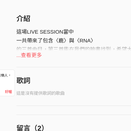
介紹
這場LIVE SESSION當中
一共帶來了包含〈鹿〉與〈RNA〉
的三首曲目，第三首能在我們的臉書找到，希望
...查看更多
音樂人，
歌詞
！
好喔
這是沒有提供歌詞的歌曲
留言（
2
）