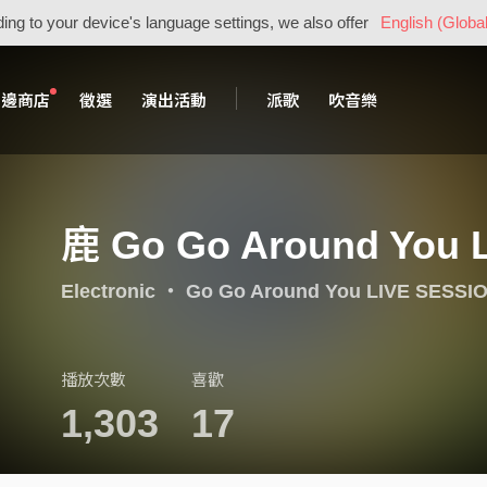
ing to your device's language settings, we also offer
English (Global
周邊商店
徵選
演出活動
派歌
吹音樂
鹿 Go Go Around You 
Electronic
・
Go Go Around You LIVE SESSI
播放次數
喜歡
1,303
17