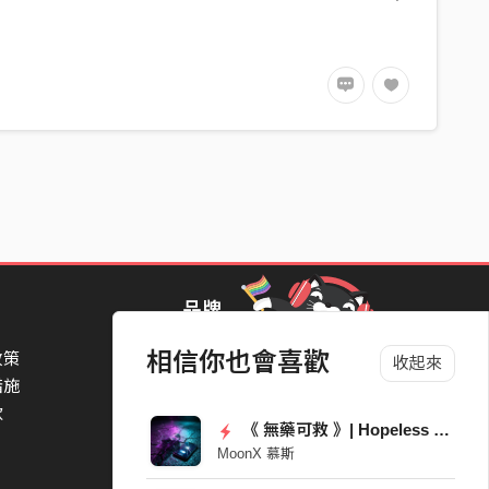
品牌
相信你也會喜歡
政策
StreetVoice Awards 街聲音樂獎
收起來
措施
TheNextBigThing 大團誕生
款
Blow 吹音樂
《 無藥可救 》| Hopeless Love
Packer 派歌
MoonX 慕斯
SimpleLife 簡單生活節