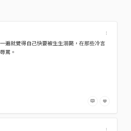
聽一遍就覺得自己快要被生生溺斃，在那些冷言
聲辱罵。