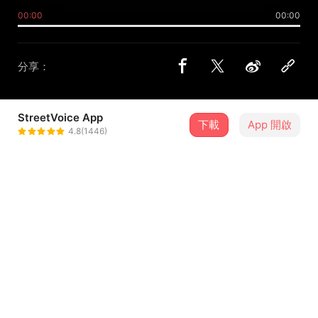
00:00
00:00
分享：
StreetVoice App
下載
App 開啟
FOX
4.8(1446)
＋ 追蹤
@Foxxx
介紹
所有人都會離開，
你終究只剩下你自己。