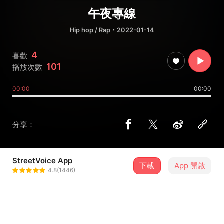
午夜專線
Hip hop / Rap
・2022-01-14
4
喜歡
101
播放次數
00:00
00:00
分享：
StreetVoice App
下載
App 開啟
蛋捲A.K.A.EgRoll
4.8(1446)
＋ 追蹤
@EgRoll