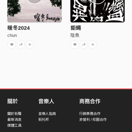
暖冬2024
鉅蠅
chun
陰魚
關於
音樂人
商務合作
關於街聲
音樂人指南
行銷業務合作
最新消息
街托邦
非營利 / 校園合作
媒體工具