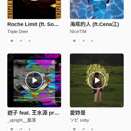
Roche Limit (ft. Soby)
海底的人 (ft.Cena江)
Triple Deer
N!ceT!M
遊子 feat. 王水源 prod. 鱔魚意麵、Lulu 吳昱儒
愛妳是
_upright__磊落
ソビ soby