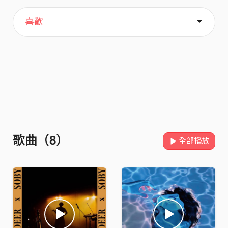
主頁
歌單
關於
喜歡
歌曲（8）
全部播放