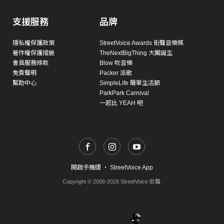
支援服務
品牌
隱私權保護政策
StreetVoice Awards 街聲音樂獎
著作權保護措施
TheNextBigThing 大團誕生
會員服務條款
Blow 吹音樂
免責聲明
Packer 派歌
幫助中心
SimpleLife 簡單生活節
ParkPark Carnival
一起比 YEAH 吧
開啟手機版
・
StreetVoice App
Copyright © 2006-2026 StreetVoice 街聲.