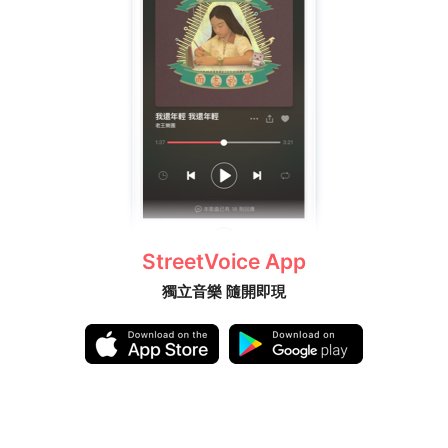
StreetVoice App
獨立音樂 隨開即現