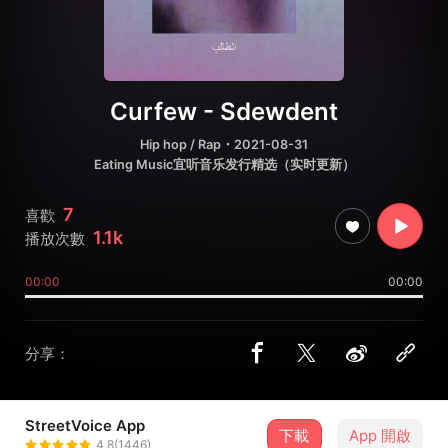
Curfew - Sdewdent
Hip hop / Rap
・2021-08-31
Eating Music宜听音乐发行精选（实时更新）
7
喜歡
1.1k
播放次數
00:00
00:00
分享：
StreetVoice App
下載
App 開啟
EatingMusic宜听音乐
4.8(1446)