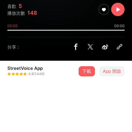
5
喜歡
148
播放次數
00:00
00:00
分享：
StreetVoice App
下載
App 開啟
Easy Mind
4.8(1446)
＋ 追蹤
@EasyMindMusic
介紹
演唱、詞曲、編曲、混音、母帶：Easy Mind