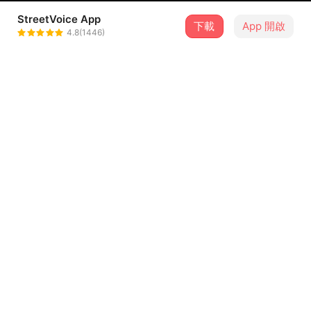
StreetVoice App
下載
App 開啟
夢幻星
4.8(1446)
＋ 追蹤
@Coco_56
介紹
這首歌是我自己填詞的，然後講述的也是我自己真實的感
覺，現在我也真的是有喜歡的人🫣😁
歌詞
《一句話》
填詞：夢幻星
作曲：AI