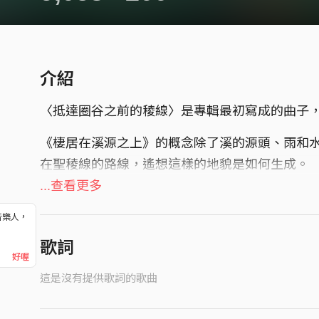
介紹
〈抵達圈谷之前的稜線〉是專輯最初寫成的曲子
《棲居在溪源之上》的概念除了溪的源頭、雨和
在聖稜線的路線，遙想這樣的地貌是如何生成。
...查看更多
我們很早就完成了這初版，但隨著專輯陸續成形
在當下的感受。於是調整了編曲與演奏狀態，重
音樂人，
！
歌詞
然而當初這快樂又雀躍的版本，我們仍是喜歡的
好喔
這是沒有提供歌詞的歌曲