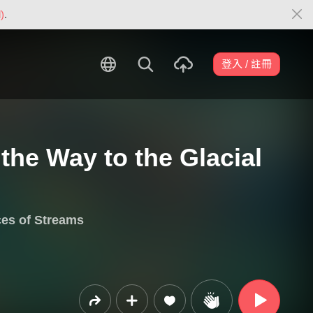
)
.
登入 / 註冊
Way to the Glacial
s of Streams