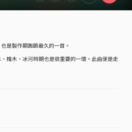
，也是製作期踟躕最久的一首。
水、檜木，冰河時期也是很重要的一環。此曲便是走
，卻漸漸覺得尾段的情緒離山遠了些，似乎太貼近人
新錄製了專輯收錄的版本。
，在此分享給大家。