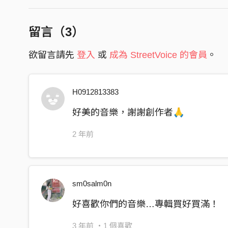
留言（
3
）
欲留言請先
登入
或
成為 StreetVoice 的會員
。
H0912813383
好美的音樂，謝謝創作者🙏
2 年前
sm0salm0n
好喜歡你們的音樂…專輯買好買滿！
3 年前
・1 個喜歡