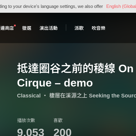
ing to your device's language settings, we also offer
English (Global
周邊商店
徵選
演出活動
派歌
吹音樂
抵達圈谷之前的稜線 On the 
Cirque – demo
Classical
・
棲居在溪源之上 Seeking the Source
播放次數
喜歡
9,053
200