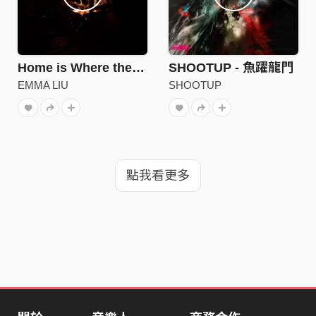
Home is Where the People are
SHOOTUP - 魚躍龍門
EMMA LIU
SHOOTUP
點我看更多