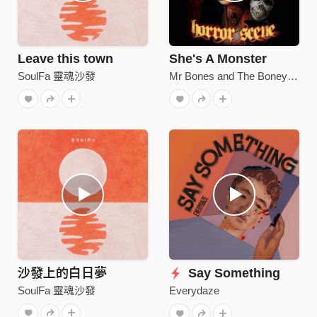
Leave this town
She's A Monster
SoulFa 靈魂沙發
Mr Bones and The Boneyard Circus
沙發上的白日夢
Say Something
SoulFa 靈魂沙發
Everydaze