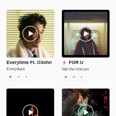
Everytime Ft. O3ohn
FOR U
Everydaze
Niki the Unicorn