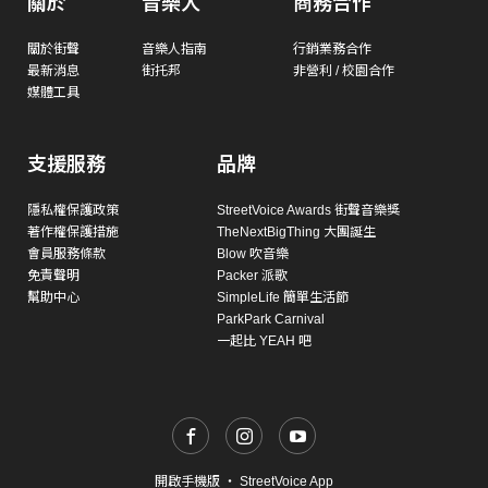
關於
音樂人
商務合作
關於街聲
音樂人指南
行銷業務合作
最新消息
街托邦
非營利 / 校園合作
媒體工具
支援服務
品牌
隱私權保護政策
StreetVoice Awards 街聲音樂獎
著作權保護措施
TheNextBigThing 大團誕生
會員服務條款
Blow 吹音樂
免責聲明
Packer 派歌
幫助中心
SimpleLife 簡單生活節
ParkPark Carnival
一起比 YEAH 吧
開啟手機版
・
StreetVoice App