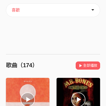
主頁
關於
喜歡
歌曲（174）
全部播放