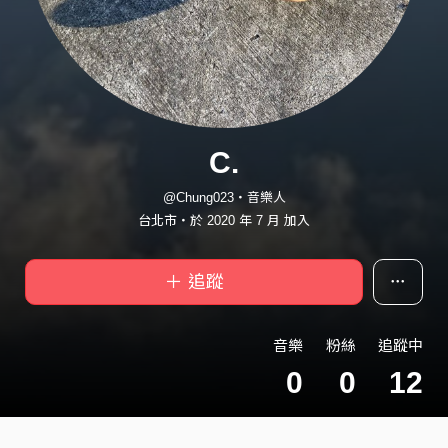
C.
@Chung023・音樂人
台北市・於 2020 年 7 月 加入
＋ 追蹤
音樂
粉絲
追蹤中
0
0
12