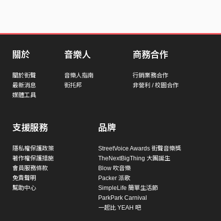
關於
音樂人
商務合作
關於街聲
音樂人指南
行銷業務合作
最新消息
街托邦
非營利 / 校園合作
媒體工具
支援服務
品牌
隱私權保護政策
StreetVoice Awards 街聲音樂獎
著作權保護措施
TheNextBigThing 大團誕生
會員服務條款
Blow 吹音樂
免責聲明
Packer 派歌
幫助中心
SimpleLife 簡單生活節
ParkPark Carnival
一起比 YEAH 吧