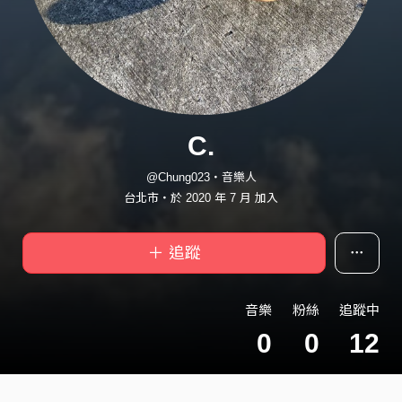
C.
@Chung023・音樂人
台北市・於 2020 年 7 月 加入
＋ 追蹤
音樂
粉絲
追蹤中
0
0
12