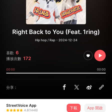
Right Back to You (Feat. 1ring)
Hip hop / Rap
・2024-12-24
6
喜歡
172
播放次數
00:00
00:00
分享：
StreetVoice App
下載
App 開啟
Sanchez
4.8(1446)