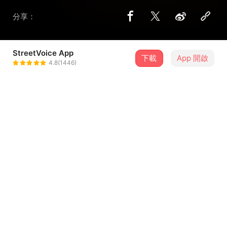
分享：
StreetVoice App
下載
App 開啟
天上綸間
4.8(1446)
＋ 追蹤
@CY_LoGo
歌詞
被鮮血染紅的天空
像一場虛假的惡夢
只看見滄惶的臉孔 在破碎中
世界就像一座靜止的時鐘
戰爭中的時間請停止轉動
...查看更多
Fight就讓它燃燒吧天空