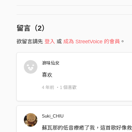
A no ma te ngi lay so,
pa fe li en haw ka mi to ri ha day no ‘o rip,
留言（
2
）
o ka nga ‘a yan ni yam,
a wa ko ma ri ‘a ngay,
欲留言請先
登入
或
成為 StreetVoice 的會員
。
a no ma te ngi lay so,
pa pi ra ra diw ha nen ka mi ta nga sa I da ‘oc.
浪味仙女
這些受欺壓的日子 禱告的聲音千萬不能被發現
喜欢
我們躲藏在大河邊 就用洶湧的川流把我們隱藏
受欺壓的日子 受欺壓的日子
4 年前
・1 個喜歡
若祢聽得見 就讓平安來臨
讓戰爭平息 讓侵略交還世界
Suki_CHIU
若祢聽得見 就讓生命唱歌
讓眾人沉靜 讓音樂詠嘆歷史
蘇瓦那的低音療癒了我，這首歌好像