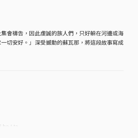
止集會禱告，因此虔誠的族人們，只好躲在河邊或海
求一切安好。」深受撼動的蘇瓦那，將這段故事寫成
。
ha I ta,