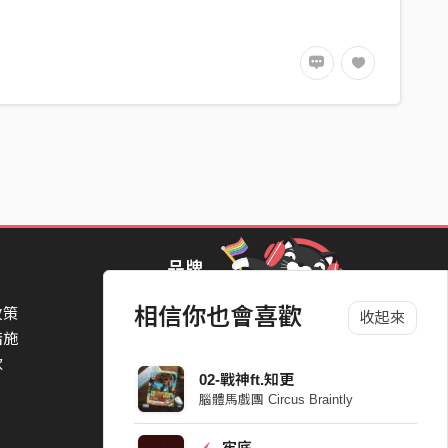
黃耀增James Huang。小提琴｜曾劭涵Nelson
s Lin。鋼琴｜蘇瓦那Suana。鼓｜蘇瓦那Suana、陳
品牌
相信你也會喜歡
政策
StreetVoice Awards 街聲音樂獎
收起來
措施
TheNextBigThing 大團誕生
款
Blow 吹音樂
02-戰神ft.知更
Packer 派歌
腦體馬戲團 Circus Braintly
SimpleLife 簡單生活節
ParkPark Carnival
牢底