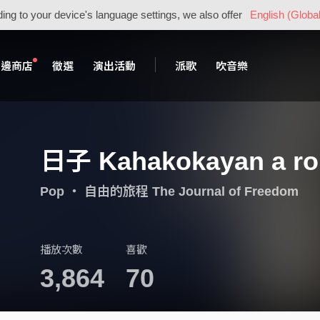
ing to your device's language settings, we also offer
English (Global
周邊商店
徵選
演出活動
派歌
吹音樂
日子 Kahakokayan a ro
Pop
・
自由的旅程 The Journal of Freedom
播放次數
喜歡
3,864
70