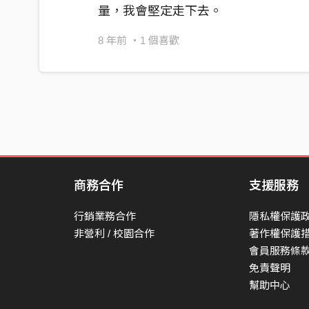
量，我會堅定走下去。
Kahakokayan a romi’ad｜日子
詞＼曲＼編曲 蘇瓦那 Suana Emuy
8 年前
・1 個喜歡
演唱｜蘇瓦那Suana、陳頤欣Baz Chen。吉他｜
Cheng、戴榮恩Oscar Dai。大提琴｜林靖Jame
頤欣Baz Chen 。
商務合作
支援服務
行銷業務合作
隱私權保護
非營利 / 校園合作
著作權保護
會員服務條
免責聲明
幫助中心