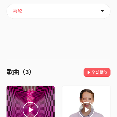
主頁
音樂
關於
喜歡
歌曲（3）
全部播放