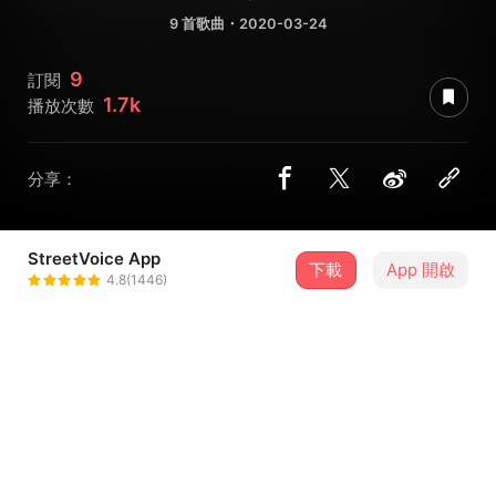
9 首歌曲・2020-03-24
9
訂閱
1.7k
播放次數
分享：
StreetVoice App
下載
App 開啟
Blow 吹音樂
4.8(1446)
＋ 追蹤
@BlowStreetVoice
曲目
排序
歌曲名稱