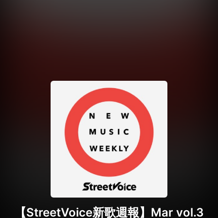
【StreetVoice新歌週報】Mar vol.3