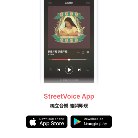
StreetVoice App
獨立音樂 隨開即現