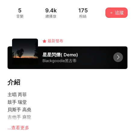
5
9.4k
175
＋ 追蹤
音樂
總播放
粉絲
最新發布
星星閃爍( Demo)
Blackgoodie黑古蒂
介紹
主唱 芮菲
鼓手 瑞堂
貝斯手 高堯
吉他手 麻龍
鍵盤手 阿烽
...查看更多