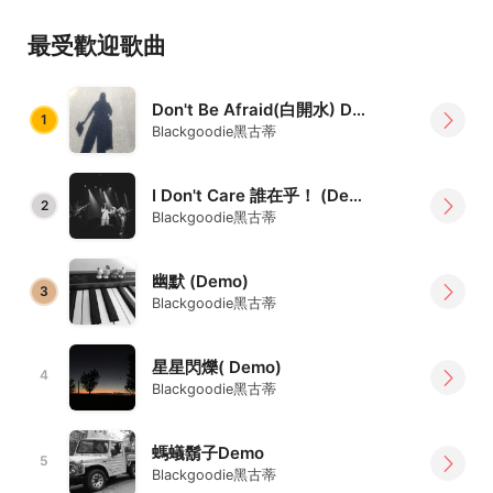
Black Goodie黑古蒂 成立於2021年9月 由一群熱愛創作的
音樂人組成。
最受歡迎歌曲
創作風格以生活的感受為靈感 具有正向及強大的能量 主唱芮
菲 充滿爆發力和高亢的嗓音 展現張力與魅力 團員們再以層
Don't Be Afraid(白開水) Demo
次的編曲鋪陳 交織出每一首歌曲 用音樂述說每一首創作的故
1
Blackgoodie黑古蒂
事。
I Don't Care 誰在乎！ (Demo)
2
Blackgoodie黑古蒂
幽默 (Demo)
3
Blackgoodie黑古蒂
星星閃爍( Demo)
4
Blackgoodie黑古蒂
螞蟻鬍子Demo
5
Blackgoodie黑古蒂