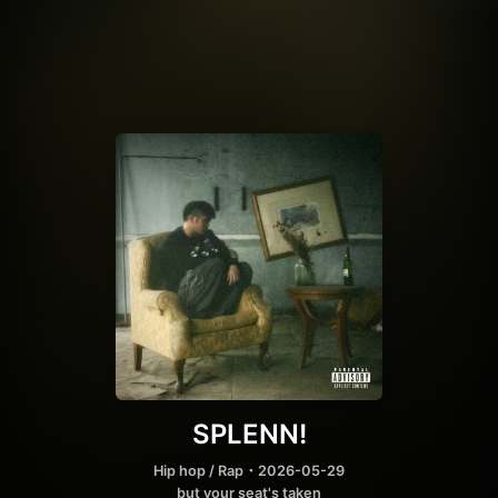
SPLENN!
Hip hop / Rap
・2026-05-29
but your seat's taken