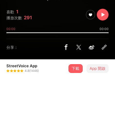
1
喜歡
291
播放次數
00:00
00:00
分享：
StreetVoice App
下載
App 開啟
Bystie
4.8(1446)
＋ 追蹤
@BeastieMusic
介紹