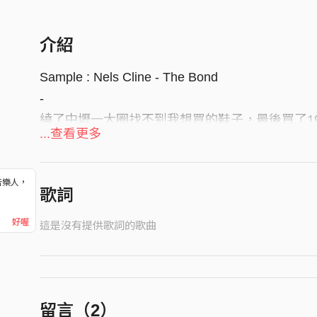
介紹
Sample : Nels Cline - The Bond
-
繞了中壢一大圈找不到我想買的鞋子，最後買了19
...查看更多
音樂人，
歌詞
！
好喔
這是沒有提供歌詞的歌曲
留言（
2
）