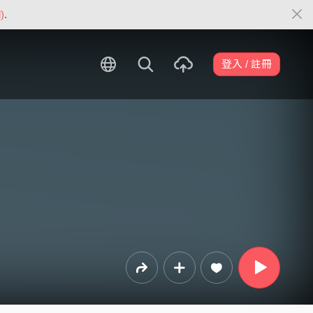
)
.
登入 / 註冊