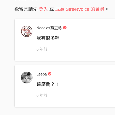
欲留言請先
登入
或
成為 StreetVoice 的會員
。
Noodles努豆絲
我有很多鞋
6 年前
Leepa
這麼貴？！
6 年前