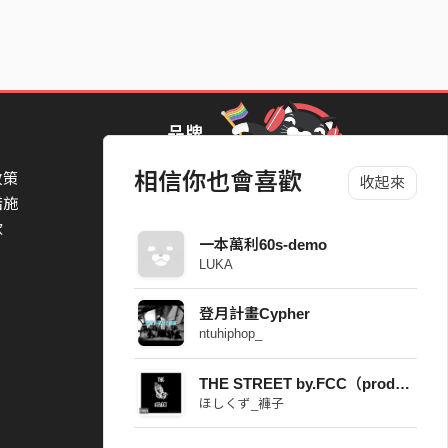
品牌
相信你也會喜歡
政策
StreetVoice Awards 街聲音樂獎
收起來
措施
TheNextBigThing 大團誕生
款
Blow 吹音樂
一本萬利60s-demo
Packer 派歌
LUKA
SimpleLife 簡單生活節
ParkPark Carnival
登月計畫Cypher
一起比 YEAH 吧
ntuhiphop_
THE STREET by.FCC（prod.VintageMan Beats）
ほしくず_褲子